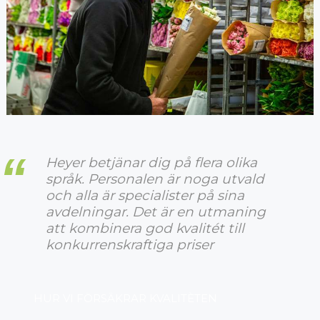
Heyer betjänar dig på flera olika
språk. Personalen är noga utvald
och alla är specialister på sina
avdelningar. Det är en utmaning
att kombinera god kvalitét till
konkurrenskraftiga priser
HUR VI FÖRSÄKRAR KVALITÈTEN