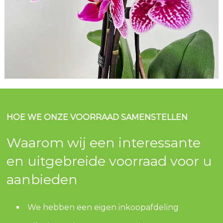
HOE WE ONZE VOORRAAD SAMENSTELLEN
Waarom wij een interessante
en uitgebreide voorraad voor u
aanbieden
We hebben een eigen inkoopafdeling